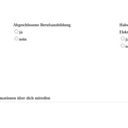
Abgeschlossene Berufsausbildung
Habe
ja
Elek
nein
j
n
mationen über dich mitteilen