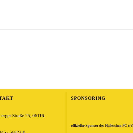
TAKT
SPONSORING
erger Straße 25, 06116
offizieller Sponsor des Halleschen FC e.V
345 / 56822-0