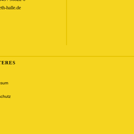
th-halle.de
TERES
ssum
chutz