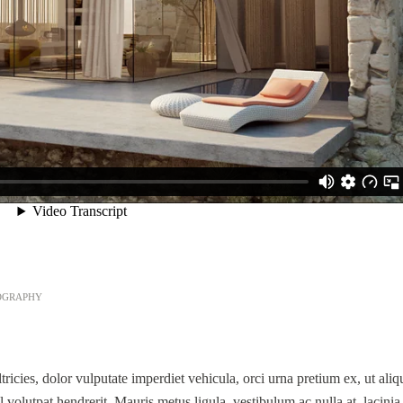
OGRAPHY
cies, dolor vulputate imperdiet vehicula, orci urna pretium ex, ut aliq
 volutpat hendrerit. Mauris metus ligula, vestibulum ac nulla at, lacinia