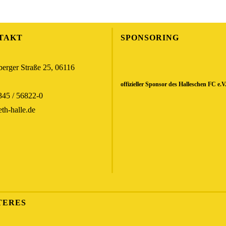
TAKT
SPONSORING
erger Straße 25, 06116
offizieller Sponsor des Halleschen FC e.V
345 / 56822-0
th-halle.de
TERES