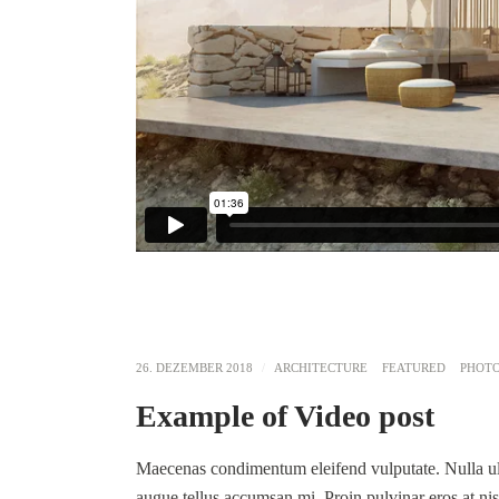
26. DEZEMBER 2018
ARCHITECTURE
FEATURED
PHOT
Example of Video post
Maecenas condimentum eleifend vulputate. Nulla ultri
augue tellus accumsan mi. Proin pulvinar eros at nisl