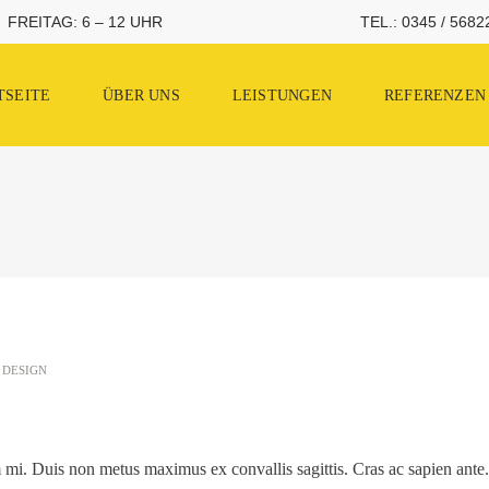
TEL.: 0345 / 5682
FREITAG: 6 – 12 UHR
TSEITE
ÜBER UNS
LEISTUNGEN
REFERENZEN
DESIGN
m mi. Duis non metus maximus ex convallis sagittis. Cras ac sapien ante.